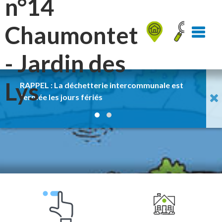
n°14
Aller au Menu
Aller au contenu
Aller à la recherche
Chaumontet
- Jardin des
Lys
RAPPEL : La déchetterie intercommunale est
pas 
fermée les jours fériés
de l