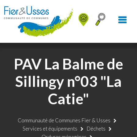
Aller au Menu
Aller au contenu
Aller à la recherche
PAV La Balme de
Sillingy n°03 "La
Catie"
Communauté de Communes Fier & Usses
Services et équipements
Déchets
Ordures ménagères