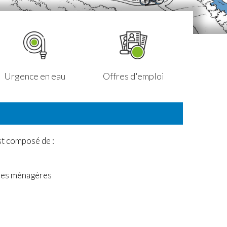
Urgence en eau
Offres d'emploi
Petit
st composé de :
ures ménagères