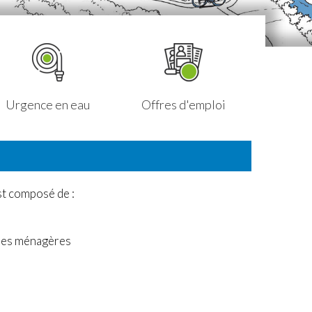
Urgence en eau
Offres d'emploi
Petit
st composé de :
ures ménagères