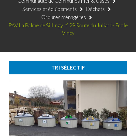
Communauté de Communes Fier & Usses
Services et équipements
Déchets
Ordures ménagères
PAV La Balme de Sillingy n° 29 Route du Juliard- Ecole
Vincy
TRI SÉLECTIF