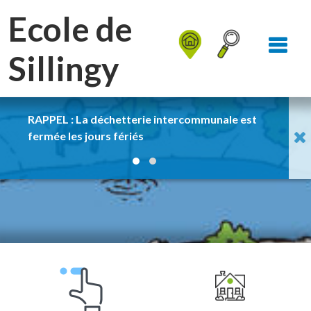
Aller au Menu
Aller au contenu
Ecole de
Aller à la recherche
Sillingy
RAPPEL : La déchetterie intercommunale est
pas 
fermée les jours fériés
de l