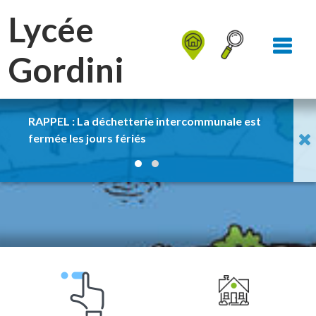
Aller au Menu
Aller au contenu
Lycée
Aller à la recherche
Gordini
RAPPEL : La déchetterie intercommunale est
pas 
fermée les jours fériés
de l