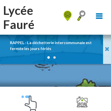
Aller au Menu
Aller au contenu
Lycée
Aller à la recherche
Fauré
RAPPEL : La déchetterie intercommunale est
pas 
fermée les jours fériés
de l