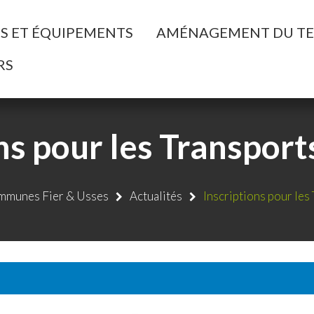
ller à la recherche
ES ET ÉQUIPEMENTS
AMÉNAGEMENT DU TE
RS
ns pour les Transport
munes Fier & Usses
Actualités
Inscriptions pour les
CATÉGORIE :