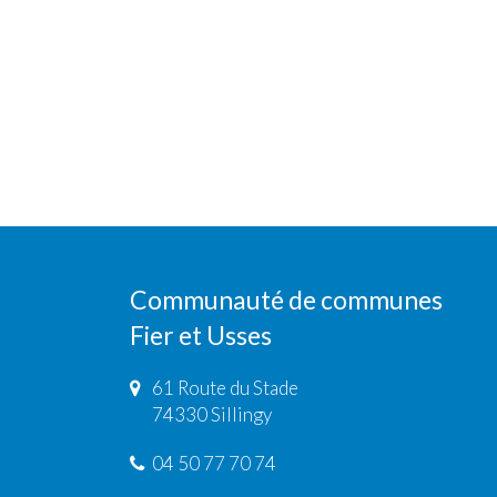
Communauté de communes
Fier et Usses
61 Route du Stade
74330 Sillingy
04 50 77 70 74