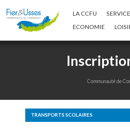
Aller au Menu
Aller au contenu
A
LA CCFU
SERVIC
ECONOMIE
LOISI
Inscriptio
Communauté de Com
TRANSPORTS SCOLAIRES