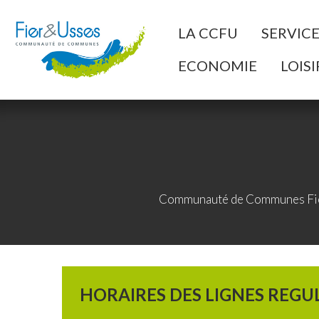
Aller au Menu
Aller au contenu
A
LA CCFU
SERVIC
ECONOMIE
LOISI
Communauté de Communes Fie
HORAIRES DES LIGNES REGU