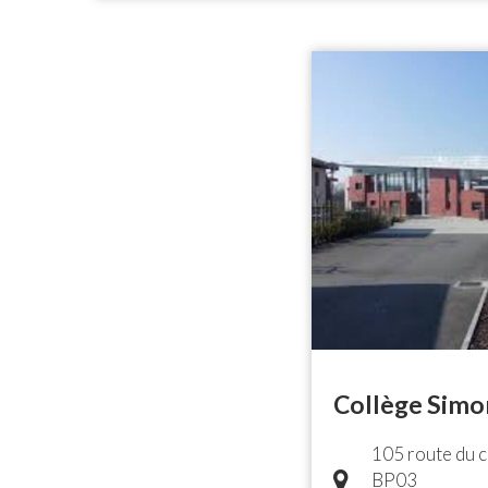
Collège Simo
105 route du 
BP03