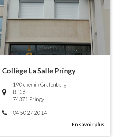
Collège La Salle Pringy
190 chemin Grafenberg
BP36
74371 Pringy
04 50 27 20 14
En savoir plus