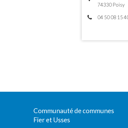
74330 Poisy
04 50 08 15 4
Communauté de communes
Fier et Usses