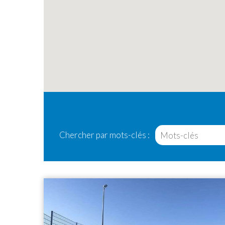
Filtrer
par
catégorie
Chercher par mots-clés :
Résultats
de
la