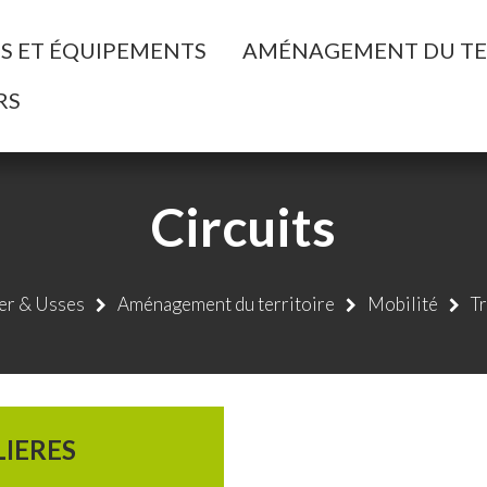
ller à la recherche
ES ET ÉQUIPEMENTS
AMÉNAGEMENT DU TE
RS
Circuits
r & Usses
Aménagement du territoire
Mobilité
Tr
LIERES