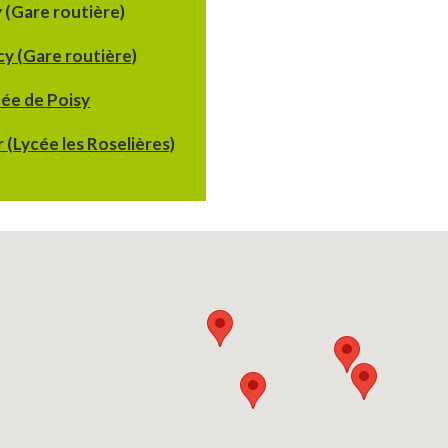
y (Gare routière)
cy (Gare routière)
cée de Poisy
 (Lycée les Roselières)