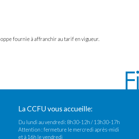
ppe fournie à affranchir au tarif en vigueur.
La CCFU vous accueille:
Du lundi au vendredi: 8h30-12h / 13h30-17h
Attention : fermeture le mercredi après-midi
et à 16h le vendredi