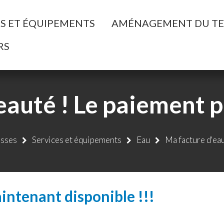
ller à la recherche
ES ET ÉQUIPEMENTS
AMÉNAGEMENT DU TE
RS
auté ! Le paiement p
sses
Services et équipements
Eau
Ma facture d'ea
intenant disponible !!!