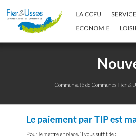
Aller au Menu
Aller au contenu
A
LA CCFU
SERVIC
ECONOMIE
LOISI
Nouve
Communauté de Communes Fier & U
Le paiement par TIP est ma
Pour le mettre en place, il vous suffit de :